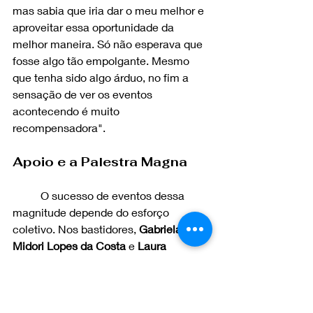
mas sabia que iria dar o meu melhor e 
aproveitar essa oportunidade da 
melhor maneira. Só não esperava que 
fosse algo tão empolgante. Mesmo 
que tenha sido algo árduo, no fim a 
sensação de ver os eventos 
acontecendo é muito 
recompensadora".
Apoio e a Palestra Magna
	O sucesso de eventos dessa 
magnitude depende do esforço 
coletivo. Nos bastidores, 
Gabriela 
Midori Lopes da Costa
 e 
Laura 
Marcelino Martins
 ajudaram 
oferecendo apoio online que 
colaborou para a produção e a 
execução do IX FVDEM e do V SITEM, 