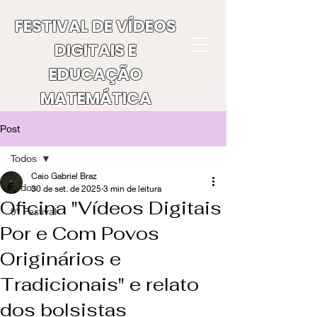
FESTIVAL DE VÍDEOS
DIGITAIS E
EDUCAÇÃO
MATEMÁTICA
Post
Todos
Caio Gabriel Braz
Todos
30 de set. de 2025
3 min de leitura
Oficina "Vídeos Digitais
9º Festival
Por e Com Povos
Originários e
Tradicionais" e relato
dos bolsistas