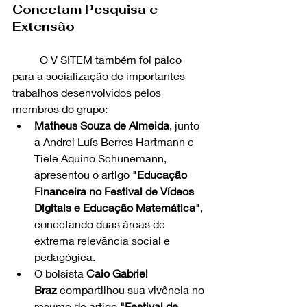
Conectam Pesquisa e 
Extensão
	O V SITEM também foi palco 
para a socialização de importantes 
trabalhos desenvolvidos pelos 
membros do grupo:
Matheus Souza de Almeida
, junto 
a Andrei Luís Berres Hartmann e 
Tiele Aquino Schunemann, 
apresentou o artigo 
"Educação 
Financeira no Festival de Vídeos 
Digitais e Educação Matemática"
, 
conectando duas áreas de 
extrema relevância social e 
pedagógica.
O bolsista 
Caio Gabriel 
Braz
 compartilhou sua vivência no 
resumo de artigo 
"Festival de 