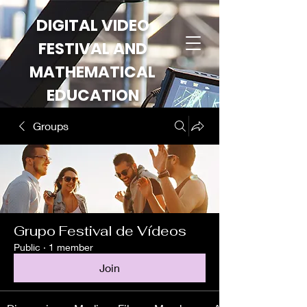
DIGITAL VIDEO
FESTIVAL AND
MATHEMATICAL
EDUCATION
Groups
Grupo Festival de Vídeos
Public
·
1 member
Join