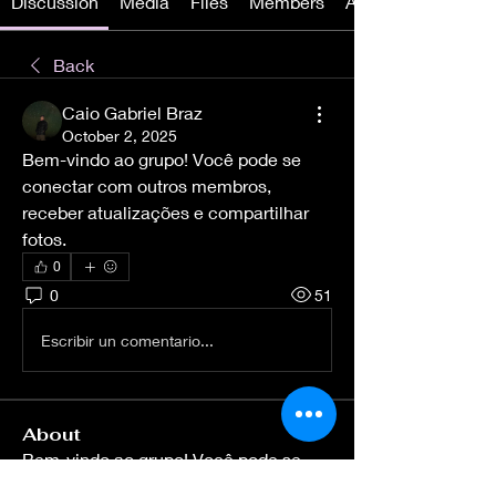
Discussion
Media
Files
Members
About
Back
Caio Gabriel Braz
October 2, 2025
Bem-vindo ao grupo! Você pode se 
conectar com outros membros, 
receber atualizações e compartilhar 
fotos.
0
0
51
Escribir un comentario...
About
Bem-vindo ao grupo! Você pode se
conectar com outros membros
...