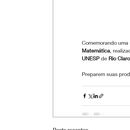
Comemorando uma dé
Matemática
, realiza
UNESP 
de 
Rio Claro
Preparem suas prod
Posts recentes