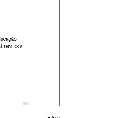
Educação 
já tem local: 
Ver tudo